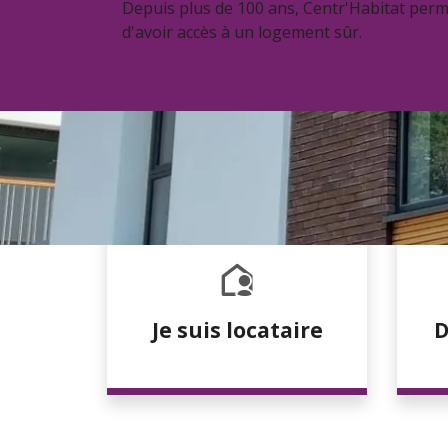
Depuis plus de 100 ans, Centr'Habitat perm
d'avoir accès à un logement sûr.
Je suis locataire
D