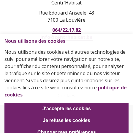
Centr'Habitat
Rue Edouard Anseele, 48
7100 La Louvière
064/22.17.82
info@centrhabitat.be
Plan du site
Conditions d'utilisation
Vie privée
Cookies
© 2026 Société | IBAN BE20 371 03901 2456 | TVA BE
0401.763.211 | SRL agrée par la Société Wallonne du Logement
sous le numéro 5400