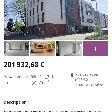
201 932,68 €
Rue des Justes
Appartement
2
2
1
n°18/301
ch.
75 m²
7100 La Louvière
Des
cription :
Appartement avec parking, cave et terrasse en gros