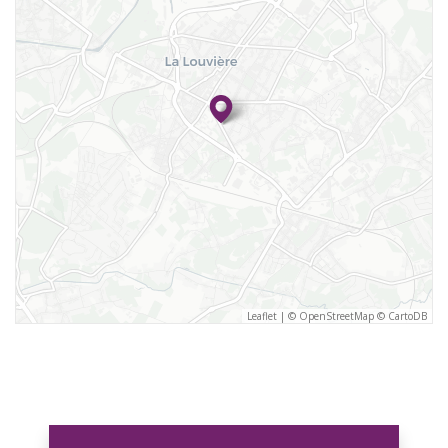
Leaflet
|
©
OpenStreetMap
©
CartoDB