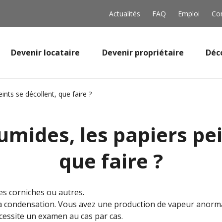
Actualités
FAQ
Emploi
Co
Devenir locataire
Devenir propriétaire
Déc
nts se décollent, que faire ?
mides, les papiers pei
que faire ?
 les corniches ou autres.
e la condensation. Vous avez une production de vapeur anorm
cessite un examen au cas par cas.